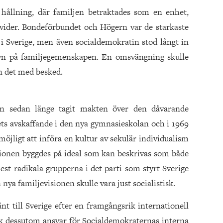
 hållning, där familjen betraktades som en enhet,
vider. Bondeförbundet och Högern var de starkaste
 i Sverige, men även socialdemokratin stod långt in
 syn på familjegemenskapen. En omsvängning skulle
 det med besked.
iken sedan länge tagit makten över den dåvarande
s avskaffande i den nya gymnasieskolan och i 1969
öjligt att införa en kultur av sekulär individualism
sionen byggdes på ideal som kan beskrivas som både
est radikala grupperna i det parti som styrt Sverige
 nya familjevisionen skulle vara just socialistisk.
nt till Sverige efter en framgångsrik internationell
ick dessutom ansvar för Socialdemokraternas interna