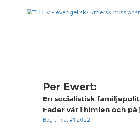
Skip
to
content
Per Ewert:
En socialistisk familjepol
Fader vår i himlen och på
Begrunda
,
#1 2022