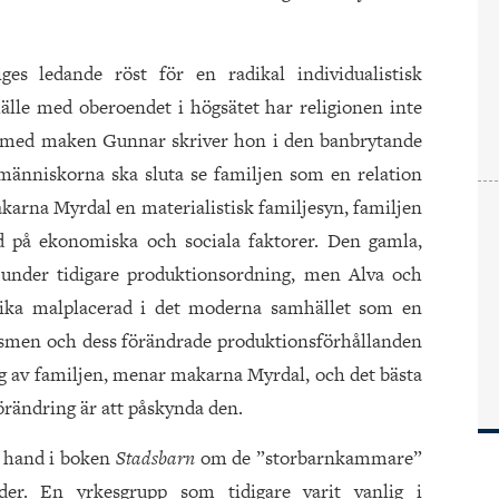
es ledande röst för en radikal individualistisk
le med oberoendet i högsätet har religionen inte
s med maken Gunnar skriver hon i den banbrytande
människorna ska sluta se familjen som en relation
makarna Myrdal en materialistisk familjesyn, familjen
på ekonomiska och sociala faktorer. Den gamla,
 under tidigare produktionsordning, men Alva och
lika malplacerad i det moderna samhället som en
lismen och dess förändrade produktionsförhållanden
ing av familjen, menar makarna Myrdal, och det bästa
förändring är att påskynda den.
n hand i boken
Stadsbarn
om de ”storbarnkammare”
der. En yrkesgrupp som tidigare varit vanlig i