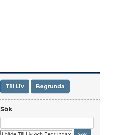
era
Om Till Liv/Begrunda
Kontakt
Till Liv
Begrunda
Sök
Search
for: