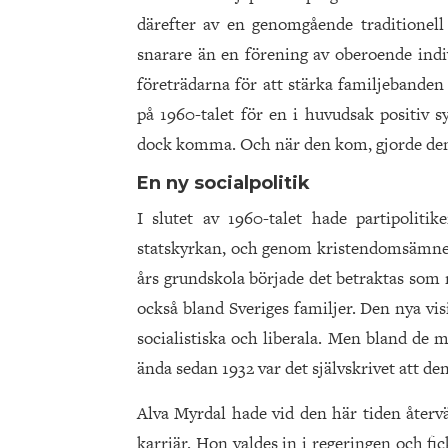
därefter av en genomgående traditionell
snarare än en förening av oberoende indi
företrädarna för att stärka familjebanden
på 1960-talet för en i huvudsak positiv
dock komma. Och när den kom, gjorde den
En ny socialpolitik
I slutet av 1960-talet hade partipolit
statskyrkan, och genom kristendomsämnet
års grundskola började det betraktas som m
också bland Sveriges familjer. Den nya vi
socialistiska och liberala. Men bland de m
ända sedan 1932 var det självskrivet att den
Alva Myrdal hade vid den här tiden återvä
karriär. Hon valdes in i regeringen och f