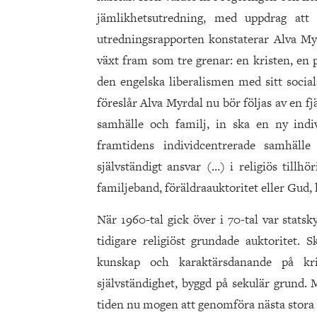
jämlikhetsutredning, med uppdrag att a
utredningsrapporten konstaterar Alva Myr
växt fram som tre grenar: en kristen, en
den engelska liberalismen med sitt socia
föreslår Alva Myrdal nu bör följas av en 
samhälle och familj, in ska en ny indiv
framtidens individcentrerade samhäll
självständigt ansvar (…) i religiös tillh
familjeband, föräldraauktoritet eller Gud, 
När 1960-tal gick över i 70-tal var stats
tidigare religiöst grundade auktoritet. 
kunskap och karaktärsdanande på kri
självständighet, byggd på sekulär grund.
tiden nu mogen att genomföra nästa stora