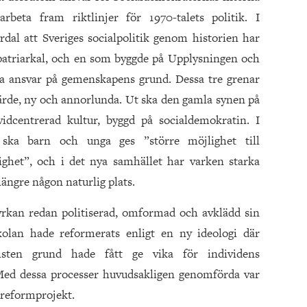
rbeta fram riktlinjer för 1970-talets politik. I
dal att Sveriges socialpolitik genom historien har
 patriarkal, och en som byggde på Upplysningen och
la ansvar på gemenskapens grund. Dessa tre grenar
fjärde, ny och annorlunda. Ut ska den gamla synen på
idcentrerad kultur, byggd på socialdemokratin. I
e ska barn och unga ges ”större möjlighet till
örighet”, och i det nya samhället har varken starka
längre någon naturlig plats.
kyrkan redan politiserad, omformad och avklädd sin
Skolan hade reformerats enligt en ny ideologi där
sten grund hade fått ge vika för individens
 Med dessa processer huvudsakligen genomförda var
 reformprojekt.