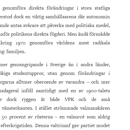
 genomföra direkta förändringar i stora statliga
terstod dock en viktig samhällsarena där autonomin
nde antas svårare att påverka med politiska medel,
tanför politikens direkta fögderi. Men ändå förmådde
mkring 1970 genomföra världens mest radikala
g: familjen.
 mer genomgripande i Sverige än i andra länder,
ökiga studentuppror, utan genom förändringar i
orgarna alltmer oberoende av varand­ra – och mer
ksdagsval inföll samtidigt med en av 1900-talets
 vände dock ryggen åt både VPK och de små
på vänsterkanten. I stället strömmade valmanskåren
 50 procent av rösterna – en valsuccé som aldrig
r efterkrigstiden. Denna valtriumf gav partiet modet