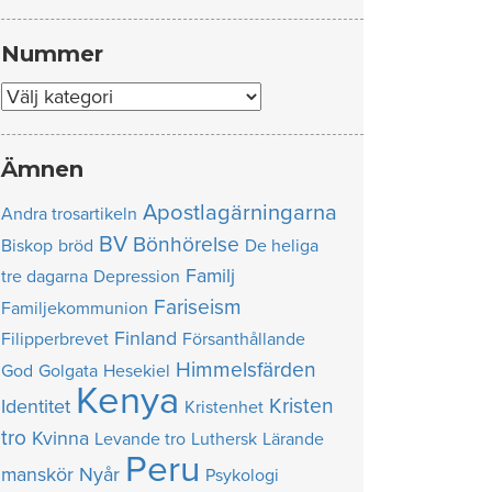
Nummer
Nummer
Ämnen
Apostlagärningarna
Andra trosartikeln
BV
Bönhörelse
Biskop
bröd
De heliga
Familj
tre dagarna
Depression
Fariseism
Familjekommunion
Finland
Filipperbrevet
Försanthållande
Himmelsfärden
God
Golgata
Hesekiel
Kenya
Kristen
Identitet
Kristenhet
tro
Kvinna
Levande tro
Luthersk
Lärande
Peru
manskör
Nyår
Psykologi