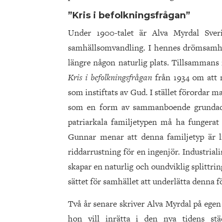
”Kris i befolkningsfrågan”
Under 1900-talet är Alva Myrdal Sverig
samhällsomvandling. I hennes drömsamhäl
längre någon naturlig plats. Tillsamman
Kris i befolkningsfrågan
från 1934 om att 
som instiftats av Gud. I stället förordar 
som en form av sammanboende grundad 
patriarkala familjetypen må ha fungerat
Gunnar menar att denna familjetyp är 
riddarrustning för en ingenjör. Industria
skapar en naturlig och oundviklig splittr
sättet för samhället att underlätta denna 
Två år senare skriver Alva Myrdal på ege
hon vill inrätta i den nya tidens stä