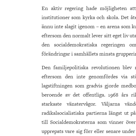
En aktiv regering hade möjligheten att
institutioner som kyrka och skola. Det å
ännu inte slagit igenom – en arena som ku
eftersom den normalt lever sitt eget liv u
den socialdemokratiska regeringen o
förändringar i samhällets minsta grupperin
Den familjepolitiska revolutionen blev
eftersom den inte genomfördes via st
lagstiftningen som gradvis gjorde medb
beroende av det offentliga. 1968 års ri
starkaste vänstervågor. Väljarna
radikalsocialistiska partierna längst ut 
till Socialdemokraterna som vinner över
upprepats vare sig förr eller senare unde