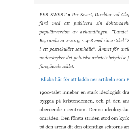
PER EWERT • Per Ewert, Direktor vid Claph
färd med att publicera sin doktorsavh
populärversion av avhandlingen, ”Lande
Begrunda nr 2-2019, s. 4–8 med sin artikel 
i ett postsekulärt samhälle”. Ämnet för art
understryker det politiska arbetets betydelse
föregående seklet.
Klicka här för att ladda ner artikeln som P
1900-talet innebar en stark ideologisk dr
byggda på kristendomen, och på den and
oberoende i centrum. Denna ideologiska
områden. Den första striden stod om kyrka
på den arena dit den offentliga sektorns a