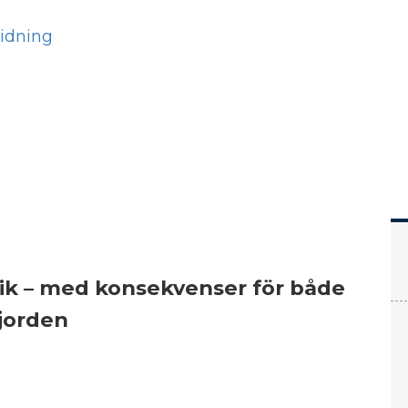
Hem
Läs
Prenumer
itik – med konsekvenser för både
 jorden