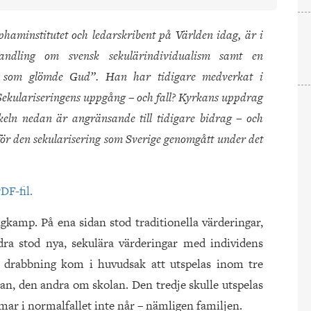
aminstitutet och ledarskribent på Världen idag, är i
andling om svensk sekulärindividualism samt en
t som glömde Gud”. Han har tidigare medverkat i
”Sekulariseringens uppgång – och fall? Kyrkans uppdrag
ikeln nedan är angränsande till tidigare bidrag – och
 för den sekularisering som Sverige genomgått under det
DF-fil.
agkamp. På ena sidan stod traditionella värderingar,
ra stod nya, sekulära värderingar med individens
 drabbning kom i huvudsak att utspelas inom tre
n, den andra om skolan. Den tredje skulle utspelas
rmar i normalfallet inte når – nämligen familjen.