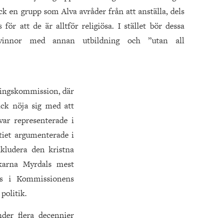
k en grupp som Alva avråder från att anställa, dels
s för att de är alltför religiösa. I stället bör dessa
vinnor med annan utbildning och ”utan all
kningskommission, där
ick nöja sig med att
 var representerade i
iet argumenterade i
nkludera den kristna
karna Myrdals mest
ras i Kommissionens
politik.
nder flera decennier