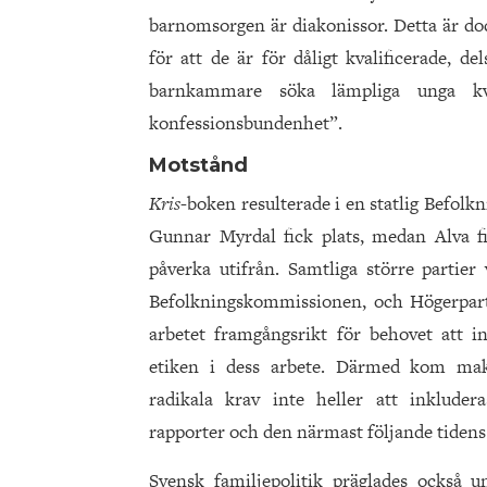
barnomsorgen är diakonissor. Detta är doc
för att de är för dåligt kvalificerade, del
barnkammare söka lämpliga unga k
konfessionsbundenhet”.
Motstånd
Kris
-boken resulterade i en statlig Befol
Gunnar Myrdal fick plats, medan Alva f
påverka utifrån. Samtliga större partier
Befolkningskommissionen, och Högerpart
arbetet framgångsrikt för behovet att i
etiken i dess arbete. Därmed kom ma
radikala krav inte heller att inklude
rapporter och den närmast följande tidens 
Svensk familjepolitik präglades också u