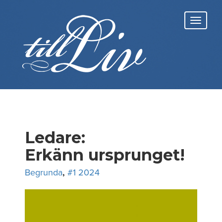
Skip
to
Toggl
content
navig
Ledare:
Erkänn ursprunget!
Begrunda
,
#1 2024