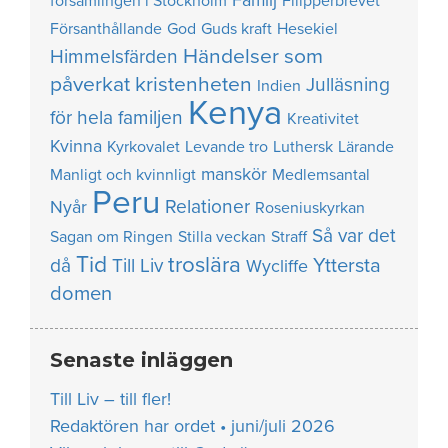
Familj
församlingen i Stockholm
Filipperbrevet
Försanthållande
God
Guds kraft
Hesekiel
Händelser som
Himmelsfärden
påverkat kristenheten
Julläsning
Indien
Kenya
för hela familjen
Kreativitet
Kvinna
Kyrkovalet
Levande tro
Luthersk
Lärande
manskör
Manligt och kvinnligt
Medlemsantal
Peru
Relationer
Nyår
Roseniuskyrkan
Så var det
Sagan om Ringen
Stilla veckan
Straff
Tid
troslära
Yttersta
då
Till Liv
Wycliffe
domen
Senaste inläggen
Till Liv – till fler!
Redaktören har ordet • juni/juli 2026