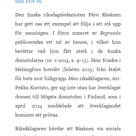
som PDF-fil.
Den finska riksdagsledamoten Päivi Räsänen
har gett oss ett exempel att följa i att stå upp
för sanningen. I förra numret av
Begrunda
publicerades ett tal av henne, i vilket hon
berättar vad hon fått utstå i de finska
domstolarna (nr 2-2023, s. 9–13). Hon friades i
Helsingfors hovrätt (hösten 2023) från åtalet
för hets mot folkgrupp. Men riksåklagaren, Ari-
Pekka Koivisto, ger sig inte utan har överklagat
domen till Högsta domstolen i Finland, som i
april 2024 meddelade att överklagandet
kommer att prövas.
Riksåklagaren hävdar att Räsänen via sociala