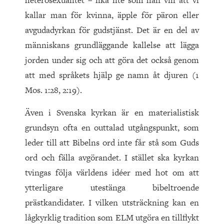
heterosexualitet – lika lite som han vill att vi
kallar man för kvinna, äpple för päron eller
avgudadyrkan för gudstjänst. Det är en del av
människans grundläggande kallelse att lägga
jorden under sig och att göra det också genom
att med språkets hjälp ge namn åt djuren (1
Mos. 1:28, 2:19).
Även i Svenska kyrkan är en materialistisk
grundsyn ofta en outtalad utgångspunkt, som
leder till att Bibelns ord inte får stå som Guds
ord och fälla avgörandet. I stället ska kyrkan
tvingas följa världens idéer med hot om att
ytterligare utestänga bibeltroende
prästkandidater. I vilken utsträckning kan en
lågkyrklig tradition som ELM utgöra en tillflykt