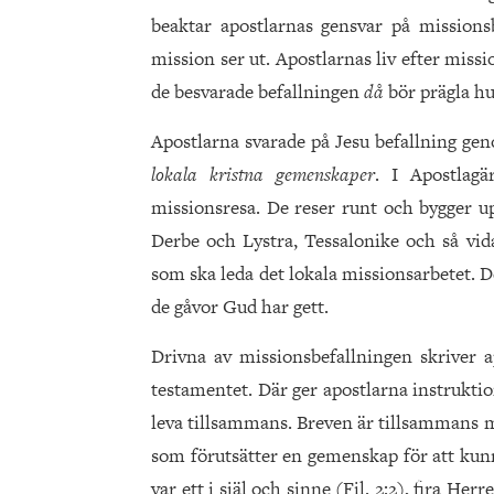
beaktar apostlarnas gensvar på missions
mission ser ut. Apostlarnas liv efter miss
de besvarade befallningen
då
bör prägla hu
Apostlarna svarade på Jesu befallning ge
lokala kristna gemenskaper
. I Apostlag
missionsresa. De reser runt och bygger u
Derbe och Lystra, Tessalonike och så vida
som ska leda det lokala missionsarbetet. De
de gåvor Gud har gett.
Drivna av missionsbefallningen skriver a
testamentet. Där ger apostlarna instruktio
leva tillsammans. Breven är tillsammans m
som förutsätter en gemenskap för att kunn
var ett i själ och sinne (Fil. 2:2), fira Her