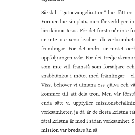
Särskilt ”gatuevangelisation” har fått en
Formen har sin plats, men får verkligen in
lära känna Jesus. För det första når inte f
är inte ute sena kvällar, då verksamhete
främlingar. För det andra är mötet oerhö
uppföljningen svår. För det tredje skrämm
som inte vill framstå som försäljare och
snabbtänkta i mötet med främlingar – ell
Visst behöver vi utmana oss själva och vå
kommer till att dela tron. Men vår först
enda sätt vi uppfyller missionsbefalln
verksamheter, ja då är de flesta kristna tä
fåtal kristna är med i sådan verksamhet. Sä
mission var bredare än så.