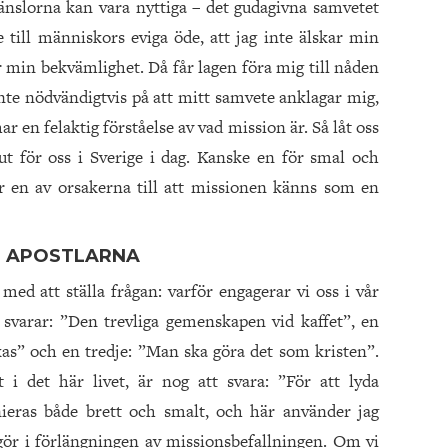
änslorna kan vara nyttiga – det gudagivna samvetet
 till männi­skors eviga öde, att jag inte älskar min
ur min bekvämlighet. Då får lagen föra mig till nåden
inte nödvändigtvis på att mitt samvete anklagar mig,
ar en felaktig förståelse av vad mission är. Så låt oss
ut för oss i Sverige i dag. Kanske en för smal och
är en av orsakerna till att missionen känns som en
T APOSTLARNA
med att ställa frågan: varför engagerar vi oss i vår
svarar: ”Den trevliga gemenskapen vid kaffet”, en
as” och en tredje: ”Man ska göra det som kristen”.
t i det här livet, är nog att svara: ”För att lyda
nieras både brett och smalt, och här använder jag
gör i förlängningen av missionsbefallningen. Om vi