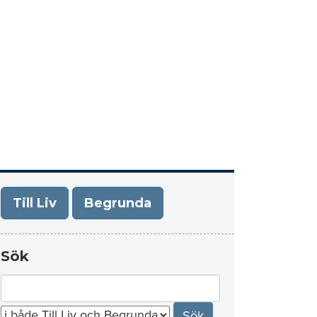
era
Om Till Liv/Begrunda
Kontakt
Till Liv
Begrunda
Sök
Search
for: