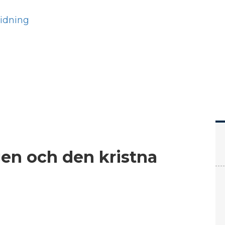
Hem
Läs
Prenumer
gen och den kristna