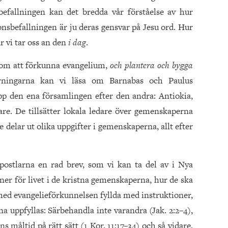
befallningen kan det bredda vår förståelse av hur
ionsbefallningen är ju deras gensvar på Jesu ord. Hur
r vi tar oss an den
i dag
.
nom att förkunna evangelium,
och plantera och bygga
ärningarna kan vi läsa om Barnabas och Paulus
pp den ena församlingen efter den andra: Antiokia,
re. De tillsätter lokala ledare över gemenskaperna
 delar ut olika uppgifter i gemenskaperna, allt efter
postlarna en rad brev, som vi kan ta del av i Nya
ner för livet i de kristna gemenskaperna, hur de ska
ed evangelieförkunnelsen fyllda med instruktioner,
a uppfyllas: Särbehandla inte varandra (Jak. 2:2–4),
rens måltid på rätt sätt (1 Kor. 11:17–34) och så vidare.