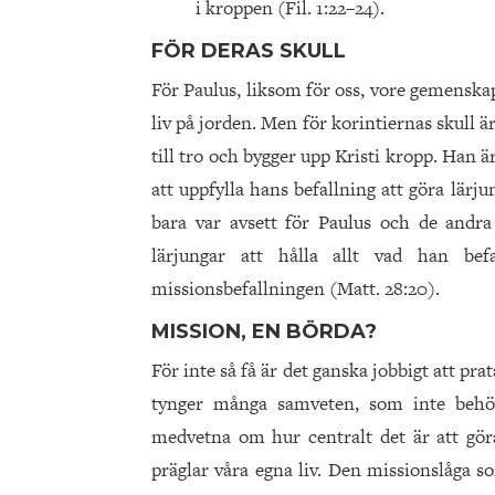
i kroppen (Fil. 1:22–24).
FÖR DERAS SKULL
För Paulus, liksom för oss, vore gemenska
liv på jorden. Men för korintiernas skull
till tro och bygger upp Kristi kropp. Han 
att uppfylla hans befallning att göra lärj
bara var avsett för Paulus och de andra 
lärjungar att hålla allt vad han bef
missionsbefallningen (Matt. 28:20).
MISSION, EN BÖRDA?
För inte så få är det ganska jobbigt att pr
tynger många samveten, som inte behöv
medvetna om hur centralt det är att gör
präglar våra egna liv. Den missionslåga s