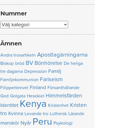
Nummer
Nummer
Ämnen
Apostlagärningarna
Andra trosartikeln
BV
Bönhörelse
Biskop
bröd
De heliga
Familj
tre dagarna
Depression
Fariseism
Familjekommunion
Finland
Filipperbrevet
Försanthållande
Himmelsfärden
God
Golgata
Hesekiel
Kenya
Kristen
Identitet
Kristenhet
tro
Kvinna
Levande tro
Luthersk
Lärande
Peru
manskör
Nyår
Psykologi