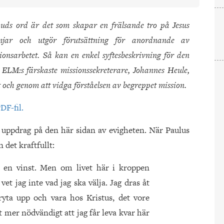
ds ord är det som skapar en frälsande tro på Jesus
mjar och utgör förutsättning för anordnande av
sionsarbetet. Så kan en enkel syftesbeskrivning för den
. ELM:s färskaste missionssekreterare, Johannes Heule,
och genom att vidga förståelsen av begreppet mission.
DF-fil.
te uppdrag på den här sidan av evigheten. När Paulus
n det kraftfullt:
n en vinst. Men om livet här i kroppen
vet jag inte vad jag ska välja. Jag dras åt
ryta upp och vara hos Kristus, det vore
t mer nödvändigt att jag får leva kvar här