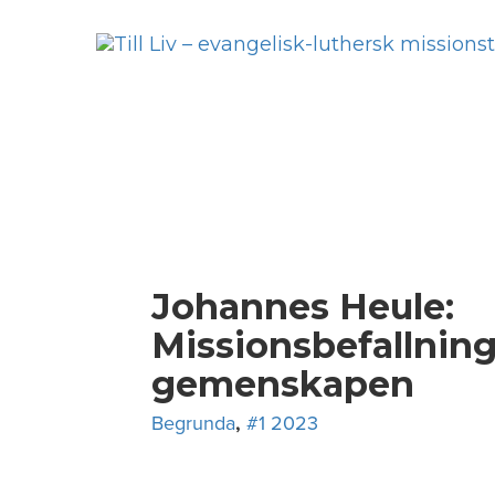
Skip
to
content
Johannes Heule:
Missionsbefallnin
gemenskapen
Begrunda
,
#1 2023