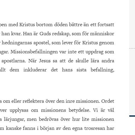
pen med Kristus bortom döden bättre än ett fortsatt
 är han kvar. Han är Guds redskap, som för människor
är hedningarnas apostel, som lever för Kristus genom
ungar. Missionsbefallningen var inte ett uppdrag som
apostlarna. När Jesus sa att de skulle lära andra
allt dem inkluderar det hans sista befallning,
ata om eller reflektera över den inre missionen. Ordet
er upplysas om missionens betydelse. Vi är väl
a lärjungar, men bedrövas över hur lite missionen
om kanske fanns i början av den egna trosresan har