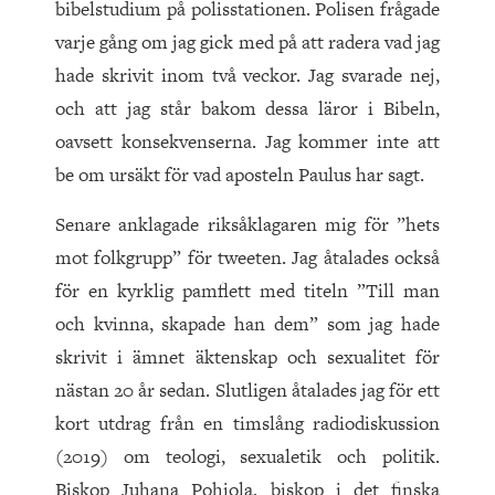
bibelstudium på polisstationen. Polisen frågade
varje gång om jag gick med på att radera vad jag
hade skrivit inom två veckor. Jag svarade nej,
och att jag står bakom dessa läror i Bibeln,
oavsett konsekvenserna. Jag kommer inte att
be om ursäkt för vad aposteln Paulus har sagt.
Senare anklagade riksåklagaren mig för ”hets
mot folkgrupp” för tweeten. Jag åtalades också
för en kyrklig pamflett med titeln ”Till man
och kvinna, skapade han dem” som jag hade
skrivit i ämnet äktenskap och sexualitet för
nästan 20 år sedan. Slutligen åtalades jag för ett
kort utdrag från en timslång radiodiskussion
(2019) om teologi, sexualetik och politik.
Biskop Juhana Pohjola, biskop i det finska