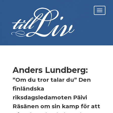
Skip
to
Toggl
content
navig
Anders Lundberg:
”Om du tror talar du” Den
finländska
riksdagsledamoten Päivi
Räsänen om sin kamp för att