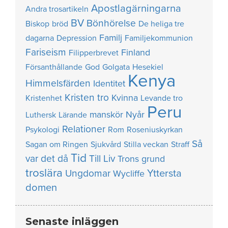
Apostlagärningarna
Andra trosartikeln
BV
Bönhörelse
Biskop
bröd
De heliga tre
Familj
dagarna
Depression
Familjekommunion
Fariseism
Finland
Filipperbrevet
Försanthållande
God
Golgata
Hesekiel
Kenya
Himmelsfärden
Identitet
Kristen tro
Kvinna
Kristenhet
Levande tro
Peru
manskör
Nyår
Luthersk
Lärande
Relationer
Psykologi
Rom
Roseniuskyrkan
Så
Sagan om Ringen
Sjukvård
Stilla veckan
Straff
Tid
var det då
Till Liv
Trons grund
troslära
Yttersta
Ungdomar
Wycliffe
domen
Senaste inläggen