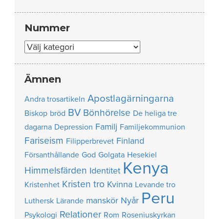
Nummer
Nummer
Ämnen
Apostlagärningarna
Andra trosartikeln
BV
Bönhörelse
Biskop
bröd
De heliga tre
Familj
dagarna
Depression
Familjekommunion
Fariseism
Finland
Filipperbrevet
Försanthållande
God
Golgata
Hesekiel
Kenya
Himmelsfärden
Identitet
Kristen tro
Kvinna
Kristenhet
Levande tro
Peru
manskör
Nyår
Luthersk
Lärande
Relationer
Psykologi
Rom
Roseniuskyrkan