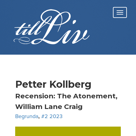
Skip
to
Toggl
content
navig
Petter Kollberg
Recension: The Atonement,
William Lane Craig
Begrunda
,
#2 2023