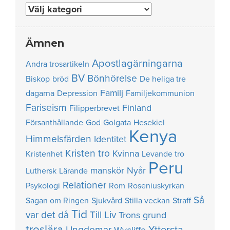
Nummer
Ämnen
Apostlagärningarna
Andra trosartikeln
BV
Bönhörelse
Biskop
bröd
De heliga tre
Familj
dagarna
Depression
Familjekommunion
Fariseism
Finland
Filipperbrevet
Försanthållande
God
Golgata
Hesekiel
Kenya
Himmelsfärden
Identitet
Kristen tro
Kvinna
Kristenhet
Levande tro
Peru
manskör
Nyår
Luthersk
Lärande
Relationer
Psykologi
Rom
Roseniuskyrkan
Så
Sagan om Ringen
Sjukvård
Stilla veckan
Straff
Tid
var det då
Till Liv
Trons grund
troslära
Yttersta
Ungdomar