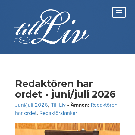
Skip
to
Toggl
content
navig
Redaktören har
ordet • juni/juli 2026
Juni/juli 2026
,
Till Liv
• Ämnen:
Redaktören
har ordet
,
Redaktörstankar