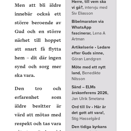
Herre, till vem ska
Men att bli äldre
vi gå?,
intervju med
innebär också ett
Siv Eliasson
större beroende av
Bibelmaraton via
WhatsApp
Gud och en större
fascinerar,
Lena A
närhet till hoppet
Artman
Artikelserie • Ledare
att snart få flytta
efter Guds sinne,
hem – dit där ingen
Göran Landgren
synd och sorg mer
Möte med ett nytt
land,
Benedikte
ska vara.
Nilsson
Sänd – ELMs
Den tro och
årskonferens 2026,
erfarenhet som
Jan Ulrik Smetana
äldre besitter är
Ord till liv • Här är
det gott att vara!,
värd att mötas med
Stig Hasselgård
respekt och tas vara
Den tidiga kyrkans