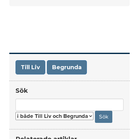
Till Liv
Begrunda
Sök
Search
for:
Relaterade artiklar