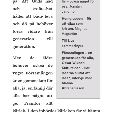
på! Att Guds nåd
liv – också något för
oss,
Jonatan
och trofasthet
Janerheim
håller att både leva
Hemgruppen – för
och dö på behöver
att växa som
kristen,
Magnus
föras vidare från
Hagström
generation till
Till Livs
generation.
sommarkryss
Församlingen – en
Men de äldre
gemenskap för alla,
Oskar Wikdahl
behöver också de
Kultursidan • Har
yngre. Församlingen
läsarna slutat att
läsa?,
intervju med
är en gemenskap för
Malina
alla, ja, en familj där
Abrahamsson
alla har något att
ge. Framför allt
kärlek. I den inbördes kärleken får vi hämta