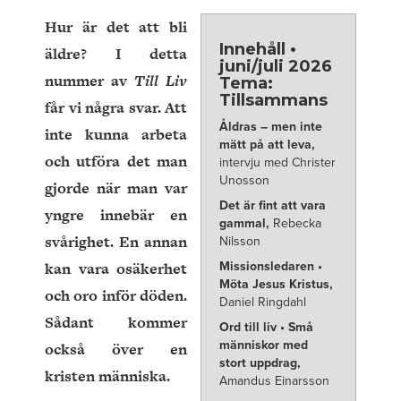
Hur är det att bli
Innehåll •
äldre? I detta
juni/juli 2026
nummer av
Till Liv
Tema:
Tillsammans
får vi några svar. Att
Åldras – men inte
inte kunna arbeta
mätt på att leva,
och utföra det man
intervju med Christer
Unosson
gjorde när man var
Det är fint att vara
yngre innebär en
gammal,
Rebecka
svårighet. En annan
Nilsson
kan vara osäkerhet
Missionsledaren •
Möta Jesus Kristus,
och oro inför döden.
Daniel Ringdahl
Sådant kommer
Ord till liv • Små
människor med
också över en
stort uppdrag,
kristen människa.
Amandus Einarsson