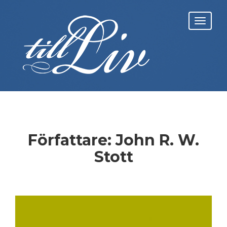
Skip
to
Toggl
content
navig
Författare:
John R. W.
Stott