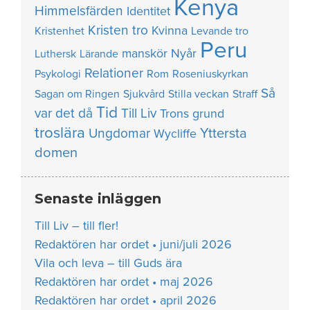
Kenya
Himmelsfärden
Identitet
Kristen tro
Kvinna
Kristenhet
Levande tro
Peru
manskör
Nyår
Luthersk
Lärande
Relationer
Psykologi
Rom
Roseniuskyrkan
Så
Sagan om Ringen
Sjukvård
Stilla veckan
Straff
Tid
var det då
Till Liv
Trons grund
troslära
Yttersta
Ungdomar
Wycliffe
domen
Senaste inläggen
Till Liv – till fler!
Redaktören har ordet • juni/juli 2026
Vila och leva – till Guds ära
Redaktören har ordet • maj 2026
Redaktören har ordet • april 2026