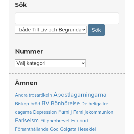
Sök
Search
for:
Nummer
Nummer
Ämnen
Apostlagärningarna
Andra trosartikeln
BV
Bönhörelse
Biskop
bröd
De heliga tre
Familj
dagarna
Depression
Familjekommunion
Fariseism
Finland
Filipperbrevet
Försanthållande
God
Golgata
Hesekiel