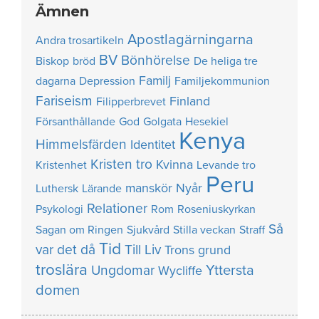
Ämnen
Apostlagärningarna
Andra trosartikeln
BV
Bönhörelse
Biskop
bröd
De heliga tre
Familj
dagarna
Depression
Familjekommunion
Fariseism
Finland
Filipperbrevet
Försanthållande
God
Golgata
Hesekiel
Kenya
Himmelsfärden
Identitet
Kristen tro
Kvinna
Kristenhet
Levande tro
Peru
manskör
Nyår
Luthersk
Lärande
Relationer
Psykologi
Rom
Roseniuskyrkan
Så
Sagan om Ringen
Sjukvård
Stilla veckan
Straff
Tid
var det då
Till Liv
Trons grund
troslära
Yttersta
Ungdomar
Wycliffe
domen