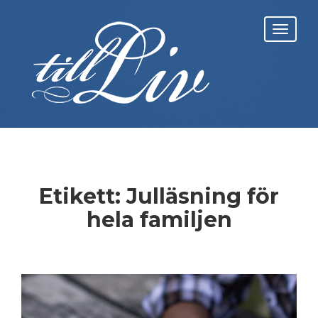
Skip
to
Toggl
content
navig
Etikett:
Julläsning för
hela familjen