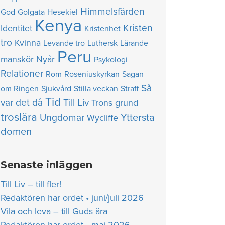
Himmelsfärden
God
Golgata
Hesekiel
Kenya
Kristen
Identitet
Kristenhet
tro
Kvinna
Levande tro
Luthersk
Lärande
Peru
manskör
Nyår
Psykologi
Relationer
Rom
Roseniuskyrkan
Sagan
Så
om Ringen
Sjukvård
Stilla veckan
Straff
Tid
var det då
Till Liv
Trons grund
troslära
Yttersta
Ungdomar
Wycliffe
domen
Senaste inläggen
Till Liv – till fler!
Redaktören har ordet • juni/juli 2026
Vila och leva – till Guds ära