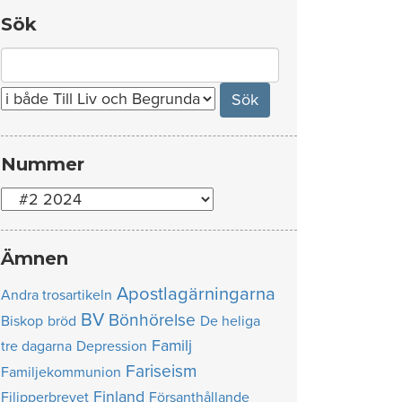
Sök
Search
for:
Nummer
Nummer
Ämnen
Apostlagärningarna
Andra trosartikeln
BV
Bönhörelse
Biskop
bröd
De heliga
Familj
tre dagarna
Depression
Fariseism
Familjekommunion
Finland
Filipperbrevet
Försanthållande