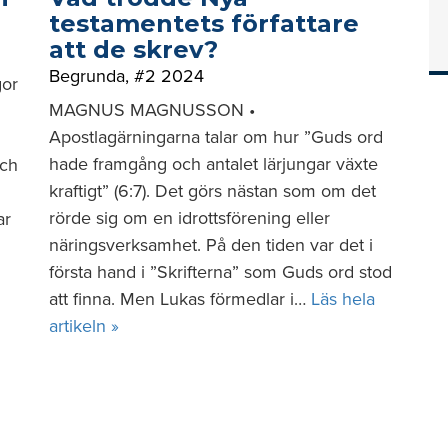
testamentets författare
att de skrev?
Begrunda
,
#2 2024
gor
MAGNUS MAGNUSSON •
Apostlagärningarna talar om hur ”Guds ord
hade framgång och antalet lärjungar växte
och
kraftigt” (6:7). Det görs nästan som om det
rörde sig om en idrottsförening eller
ar
näringsverksamhet. På den tiden var det i
första hand i ”Skrifterna” som Guds ord stod
att finna. Men Lukas förmedlar i…
Läs hela
artikeln »