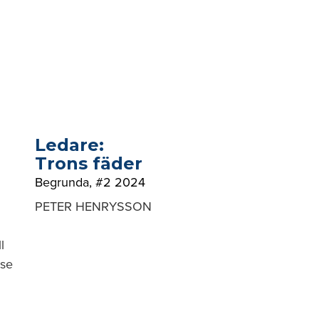
Ledare:
Trons fäder
Begrunda
,
#2 2024
PETER HENRYSSON
l
lse