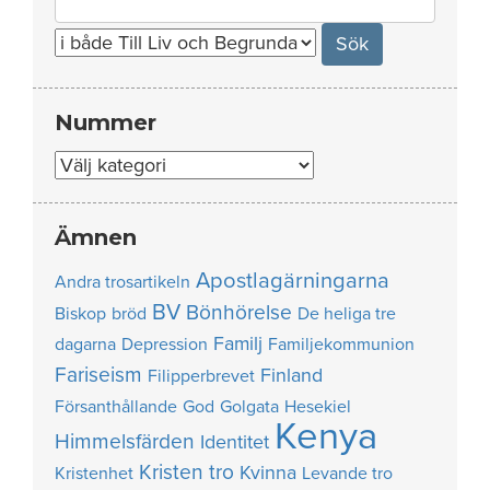
for:
Nummer
Nummer
Ämnen
Apostlagärningarna
Andra trosartikeln
BV
Bönhörelse
Biskop
bröd
De heliga tre
Familj
dagarna
Depression
Familjekommunion
Fariseism
Finland
Filipperbrevet
Försanthållande
God
Golgata
Hesekiel
Kenya
Himmelsfärden
Identitet
Kristen tro
Kvinna
Kristenhet
Levande tro