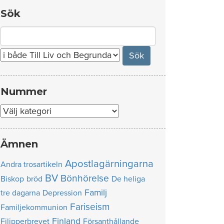
Sök
Search
for:
Nummer
Nummer
Ämnen
Apostlagärningarna
Andra trosartikeln
BV
Bönhörelse
Biskop
bröd
De heliga
Familj
tre dagarna
Depression
Fariseism
Familjekommunion
Finland
Filipperbrevet
Försanthållande