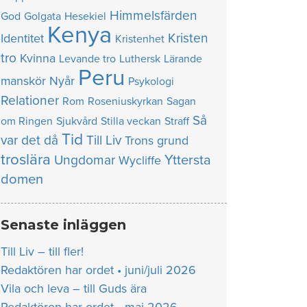
Himmelsfärden
God
Golgata
Hesekiel
Kenya
Kristen
Identitet
Kristenhet
tro
Kvinna
Levande tro
Luthersk
Lärande
Peru
manskör
Nyår
Psykologi
Relationer
Rom
Roseniuskyrkan
Sagan
Så
om Ringen
Sjukvård
Stilla veckan
Straff
Tid
var det då
Till Liv
Trons grund
troslära
Yttersta
Ungdomar
Wycliffe
domen
Senaste inläggen
Till Liv – till fler!
Redaktören har ordet • juni/juli 2026
Vila och leva – till Guds ära