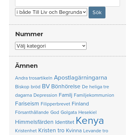
for:
Nummer
Nummer
Ämnen
Apostlagärningarna
Andra trosartikeln
BV
Bönhörelse
Biskop
bröd
De heliga tre
Familj
dagarna
Depression
Familjekommunion
Fariseism
Finland
Filipperbrevet
Försanthållande
God
Golgata
Hesekiel
Kenya
Himmelsfärden
Identitet
Kristen tro
Kvinna
Kristenhet
Levande tro