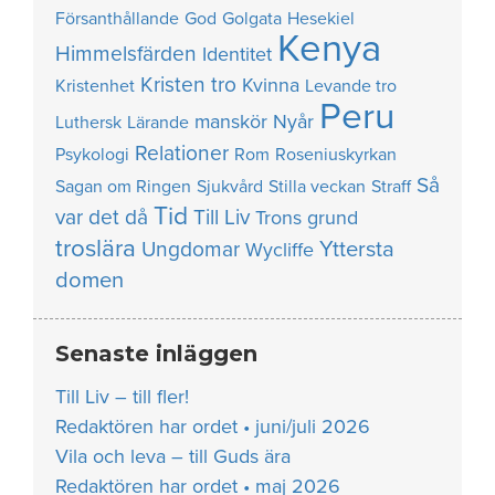
Försanthållande
God
Golgata
Hesekiel
Kenya
Himmelsfärden
Identitet
Kristen tro
Kvinna
Kristenhet
Levande tro
Peru
manskör
Nyår
Luthersk
Lärande
Relationer
Psykologi
Rom
Roseniuskyrkan
Så
Sagan om Ringen
Sjukvård
Stilla veckan
Straff
Tid
var det då
Till Liv
Trons grund
troslära
Yttersta
Ungdomar
Wycliffe
domen
Senaste inläggen
Till Liv – till fler!
Redaktören har ordet • juni/juli 2026
Vila och leva – till Guds ära
Redaktören har ordet • maj 2026