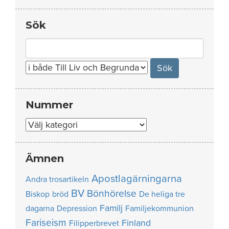
Sök
Search
for:
Nummer
Nummer
Ämnen
Apostlagärningarna
Andra trosartikeln
BV
Bönhörelse
Biskop
bröd
De heliga tre
Familj
dagarna
Depression
Familjekommunion
Fariseism
Finland
Filipperbrevet