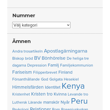
Nummer
Nummer
Ämnen
Apostlagärningarna
Andra trosartikeln
BV
Bönhörelse
Biskop
bröd
De heliga tre
Familj
dagarna
Depression
Familjekommunion
Fariseism
Finland
Filipperbrevet
Försanthållande
God
Golgata
Hesekiel
Kenya
Himmelsfärden
Identitet
Kristen tro
Kvinna
Kristenhet
Levande tro
Peru
manskör
Nyår
Luthersk
Lärande
Relationer
Psykologi
Rom
Roseniuskyrkan