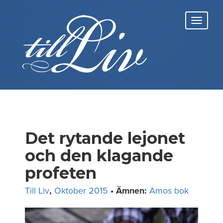
Skip
to
Toggl
content
navig
Det rytande lejonet
och den klagande
profeten
Till Liv
,
Oktober 2015
• Ämnen:
Amos bok