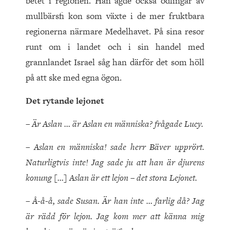
betet i regionen. Han ägde också odlingar av
mullbärsfi kon som växte i de mer fruktbara
regionerna närmare Medelhavet. På sina resor
runt om i landet och i sin handel med
grannlandet Israel såg han därför det som höll
på att ske med egna ögon.
Det rytande lejonet
– Är Aslan … är Aslan en människa? frågade Lucy.
– Aslan en människa! sade herr Bäver upprört.
Naturligtvis inte! Jag sade ju att han är djurens
konung […] Aslan är ett lejon – det stora Lejonet.
– Å-å-å, sade Susan. Är han inte … farlig då? Jag
är rädd för lejon. Jag kom mer att känna mig