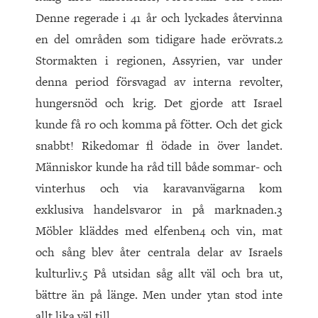
Denne regerade i 41 år och lyckades återvinna
en del områden som tidigare hade erövrats.2
Stormakten i regionen, Assyrien, var under
denna period försvagad av interna revolter,
hungersnöd och krig. Det gjorde att Israel
kunde få ro och komma på fötter. Och det gick
snabbt! Rikedomar fl ödade in över landet.
Människor kunde ha råd till både sommar- och
vinterhus och via karavanvägarna kom
exklusiva handelsvaror in på marknaden.3
Möbler kläddes med elfenben4 och vin, mat
och sång blev åter centrala delar av Israels
kulturliv.5 På utsidan såg allt väl och bra ut,
bättre än på länge. Men under ytan stod inte
allt lika väl till.