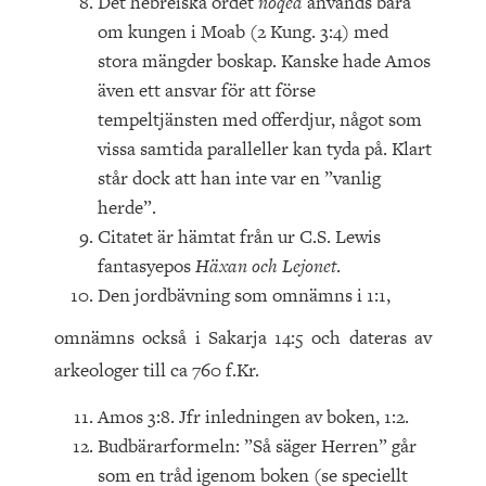
Det hebreiska ordet
noqed
används bara
om kungen i Moab (2 Kung. 3:4) med
stora mängder boskap. Kanske hade Amos
även ett ansvar för att förse
tempeltjänsten med offerdjur, något som
vissa samtida paralleller kan tyda på. Klart
står dock att han inte var en ”vanlig
herde”.
Citatet är hämtat från ur C.S. Lewis
fantasyepos
Häxan och Lejonet
.
Den jordbävning som omnämns i 1:1,
omnämns också i Sakarja 14:5 och dateras av
arkeologer till ca 760 f.Kr.
Amos 3:8. Jfr inledningen av boken, 1:2.
Budbärarformeln: ”Så säger Herren” går
som en tråd igenom boken (se speciellt