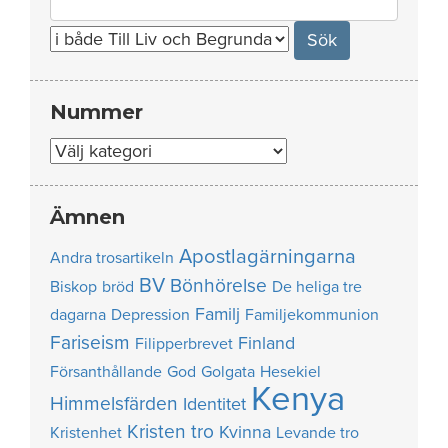
for:
Nummer
Nummer
Ämnen
Apostlagärningarna
Andra trosartikeln
BV
Bönhörelse
Biskop
bröd
De heliga tre
Familj
dagarna
Depression
Familjekommunion
Fariseism
Finland
Filipperbrevet
Försanthållande
God
Golgata
Hesekiel
Kenya
Himmelsfärden
Identitet
Kristen tro
Kvinna
Kristenhet
Levande tro