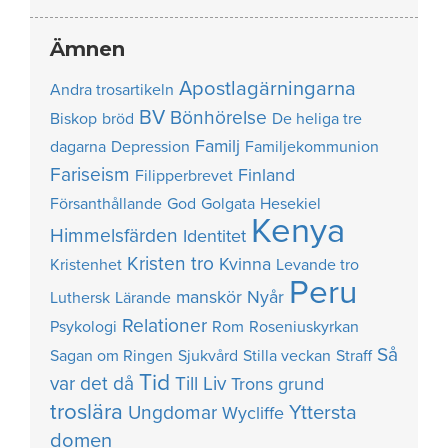
Ämnen
Apostlagärningarna
Andra trosartikeln
BV
Bönhörelse
Biskop
bröd
De heliga tre
Familj
dagarna
Depression
Familjekommunion
Fariseism
Finland
Filipperbrevet
Försanthållande
God
Golgata
Hesekiel
Kenya
Himmelsfärden
Identitet
Kristen tro
Kvinna
Kristenhet
Levande tro
Peru
manskör
Nyår
Luthersk
Lärande
Relationer
Psykologi
Rom
Roseniuskyrkan
Så
Sagan om Ringen
Sjukvård
Stilla veckan
Straff
Tid
var det då
Till Liv
Trons grund
troslära
Yttersta
Ungdomar
Wycliffe
domen