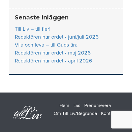
Senaste inläggen
Till Liv – till fler!
Redaktören har ordet • juni/juli 2026
Vila och leva – till Guds ära
Redaktören har ordet • maj 2026
Redaktören har ordet • april 2026
Hem
Läs
Prenumerera
Om Till Liv/Begrunda
Kontakt