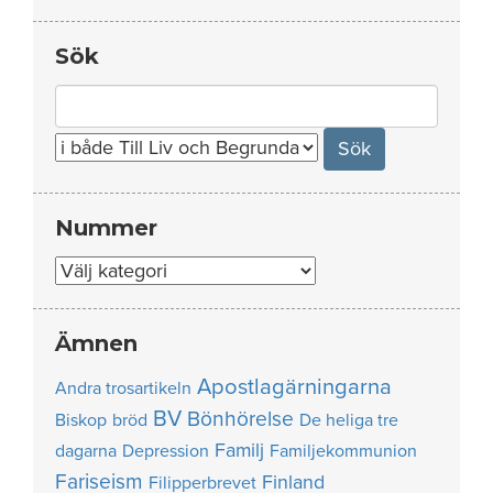
Sök
Search
for:
Nummer
Nummer
Ämnen
Apostlagärningarna
Andra trosartikeln
BV
Bönhörelse
Biskop
bröd
De heliga tre
Familj
dagarna
Depression
Familjekommunion
Fariseism
Finland
Filipperbrevet