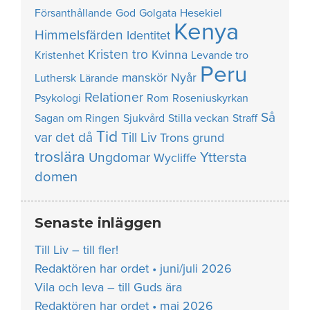
Försanthållande
God
Golgata
Hesekiel
Kenya
Himmelsfärden
Identitet
Kristen tro
Kvinna
Kristenhet
Levande tro
Peru
manskör
Nyår
Luthersk
Lärande
Relationer
Psykologi
Rom
Roseniuskyrkan
Så
Sagan om Ringen
Sjukvård
Stilla veckan
Straff
Tid
var det då
Till Liv
Trons grund
troslära
Yttersta
Ungdomar
Wycliffe
domen
Senaste inläggen
Till Liv – till fler!
Redaktören har ordet • juni/juli 2026
Vila och leva – till Guds ära
Redaktören har ordet • maj 2026