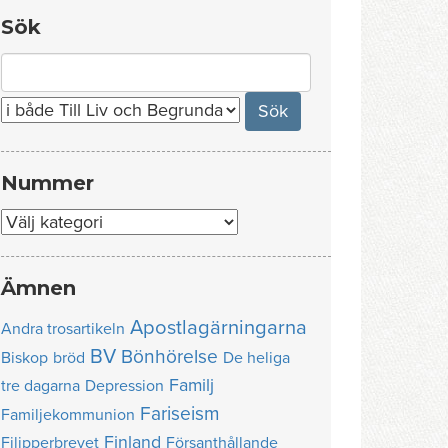
Sök
Search
for:
Nummer
Nummer
Ämnen
Apostlagärningarna
Andra trosartikeln
BV
Bönhörelse
Biskop
bröd
De heliga
Familj
tre dagarna
Depression
Fariseism
Familjekommunion
Finland
Filipperbrevet
Försanthållande