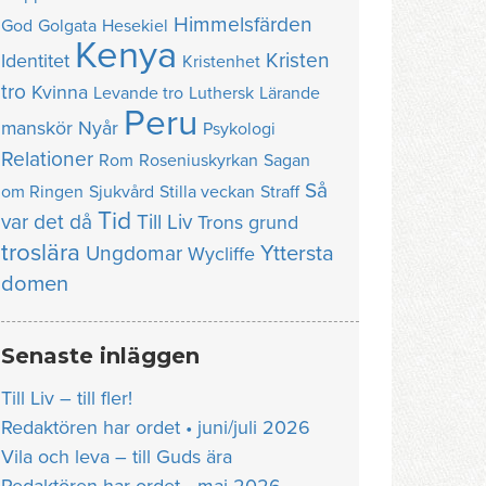
Himmelsfärden
God
Golgata
Hesekiel
Kenya
Kristen
Identitet
Kristenhet
tro
Kvinna
Levande tro
Luthersk
Lärande
Peru
manskör
Nyår
Psykologi
Relationer
Rom
Roseniuskyrkan
Sagan
Så
om Ringen
Sjukvård
Stilla veckan
Straff
Tid
var det då
Till Liv
Trons grund
troslära
Yttersta
Ungdomar
Wycliffe
domen
Senaste inläggen
Till Liv – till fler!
Redaktören har ordet • juni/juli 2026
Vila och leva – till Guds ära