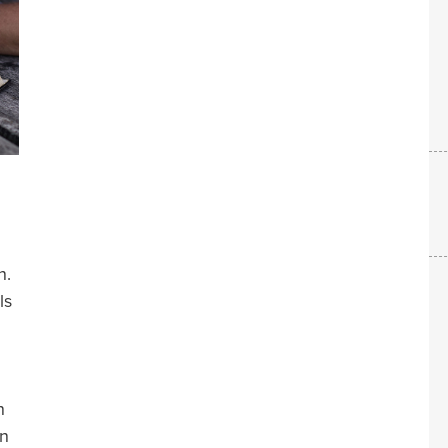
n.
ls
n
en