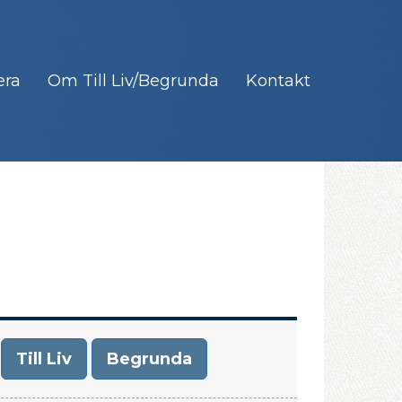
era
Om Till Liv/Begrunda
Kontakt
Till Liv
Begrunda