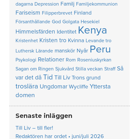
Familj
dagarna
Depression
Familjekommunion
Fariseism
Finland
Filipperbrevet
Försanthållande
God
Golgata
Hesekiel
Kenya
Himmelsfärden
Identitet
Kristen tro
Kvinna
Kristenhet
Levande tro
Peru
manskör
Nyår
Luthersk
Lärande
Relationer
Psykologi
Rom
Roseniuskyrkan
Så
Sagan om Ringen
Sjukvård
Stilla veckan
Straff
Tid
var det då
Till Liv
Trons grund
troslära
Yttersta
Ungdomar
Wycliffe
domen
Senaste inläggen
Till Liv – till fler!
Redaktören har ordet • juni/juli 2026