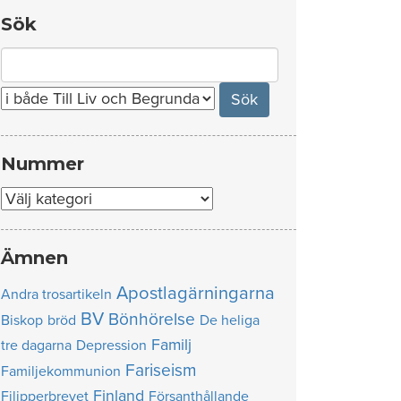
Sök
Search
for:
Nummer
Nummer
Ämnen
Apostlagärningarna
Andra trosartikeln
BV
Bönhörelse
Biskop
bröd
De heliga
Familj
tre dagarna
Depression
Fariseism
Familjekommunion
Finland
Filipperbrevet
Försanthållande