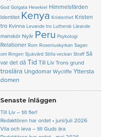
Himmelsfärden
God
Golgata
Hesekiel
Kenya
Kristen
Identitet
Kristenhet
tro
Kvinna
Levande tro
Luthersk
Lärande
Peru
manskör
Nyår
Psykologi
Relationer
Rom
Roseniuskyrkan
Sagan
Så
om Ringen
Sjukvård
Stilla veckan
Straff
Tid
var det då
Till Liv
Trons grund
troslära
Yttersta
Ungdomar
Wycliffe
domen
Senaste inläggen
Till Liv – till fler!
Redaktören har ordet • juni/juli 2026
Vila och leva – till Guds ära