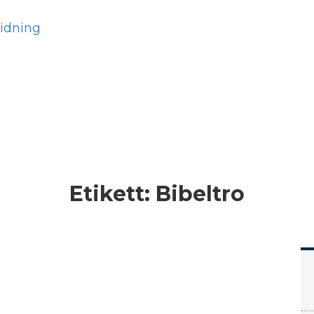
Hem
Läs
Prenumer
Etikett:
Bibeltro