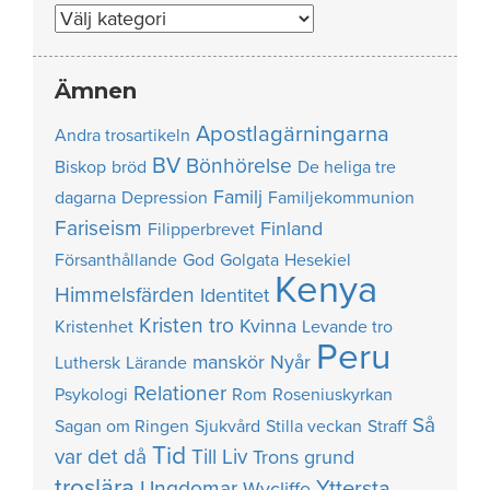
Nummer
Ämnen
Apostlagärningarna
Andra trosartikeln
BV
Bönhörelse
Biskop
bröd
De heliga tre
Familj
dagarna
Depression
Familjekommunion
Fariseism
Finland
Filipperbrevet
Försanthållande
God
Golgata
Hesekiel
Kenya
Himmelsfärden
Identitet
Kristen tro
Kvinna
Kristenhet
Levande tro
Peru
manskör
Nyår
Luthersk
Lärande
Relationer
Psykologi
Rom
Roseniuskyrkan
Så
Sagan om Ringen
Sjukvård
Stilla veckan
Straff
Tid
var det då
Till Liv
Trons grund
troslära
Yttersta
Ungdomar
Wycliffe