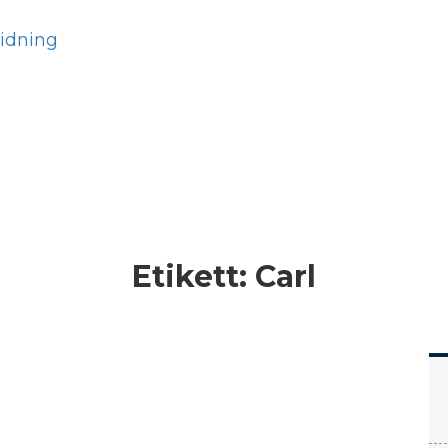
Hem
Läs
Prenumer
Etikett:
Carl