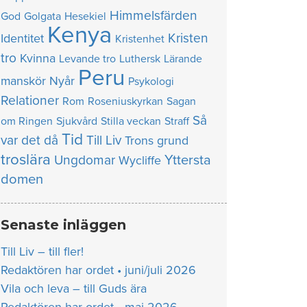
Himmelsfärden
God
Golgata
Hesekiel
Kenya
Kristen
Identitet
Kristenhet
tro
Kvinna
Levande tro
Luthersk
Lärande
Peru
manskör
Nyår
Psykologi
Relationer
Rom
Roseniuskyrkan
Sagan
Så
om Ringen
Sjukvård
Stilla veckan
Straff
Tid
var det då
Till Liv
Trons grund
troslära
Yttersta
Ungdomar
Wycliffe
domen
Senaste inläggen
Till Liv – till fler!
Redaktören har ordet • juni/juli 2026
Vila och leva – till Guds ära