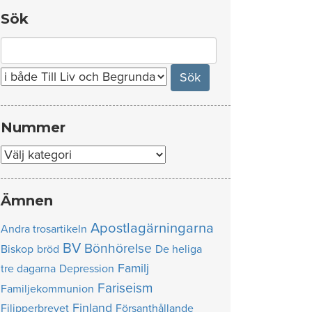
Sök
Search
for:
Nummer
Nummer
Ämnen
Apostlagärningarna
Andra trosartikeln
BV
Bönhörelse
Biskop
bröd
De heliga
Familj
tre dagarna
Depression
Fariseism
Familjekommunion
Finland
Filipperbrevet
Försanthållande