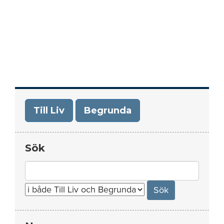
Till Liv
Begrunda
Sök
Search
for: