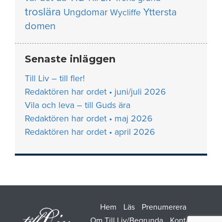
troslära
Yttersta
Ungdomar
Wycliffe
domen
Senaste inläggen
Till Liv – till fler!
Redaktören har ordet • juni/juli 2026
Vila och leva – till Guds ära
Redaktören har ordet • maj 2026
Redaktören har ordet • april 2026
Hem
Läs
Prenumerera
Om Till Liv/Begrunda
Kontakt