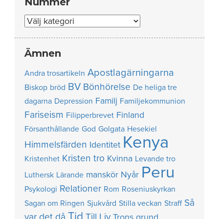
Nummer
Nummer
Ämnen
Apostlagärningarna
Andra trosartikeln
BV
Bönhörelse
Biskop
bröd
De heliga tre
Familj
dagarna
Depression
Familjekommunion
Fariseism
Finland
Filipperbrevet
Försanthållande
God
Golgata
Hesekiel
Kenya
Himmelsfärden
Identitet
Kristen tro
Kvinna
Kristenhet
Levande tro
Peru
manskör
Nyår
Luthersk
Lärande
Relationer
Psykologi
Rom
Roseniuskyrkan
Så
Sagan om Ringen
Sjukvård
Stilla veckan
Straff
Tid
var det då
Till Liv
Trons grund