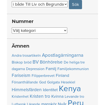
for:
Nummer
Nummer
Ämnen
Apostlagärningarna
Andra trosartikeln
BV
Bönhörelse
Biskop
bröd
De heliga tre
Familj
dagarna
Depression
Familjekommunion
Fariseism
Finland
Filipperbrevet
Försanthållande
God
Golgata
Hesekiel
Kenya
Himmelsfärden
Identitet
Kristen tro
Kvinna
Kristenhet
Levande tro
Peru
manskör
Nyår
Luthersk
Lärande