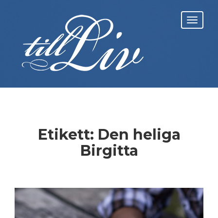
Skip
to
Toggl
content
navig
Etikett:
Den heliga
Birgitta