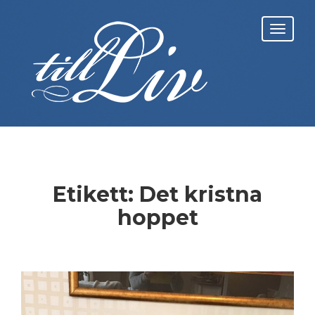
Skip
to
Toggl
content
navig
Etikett:
Det kristna
hoppet