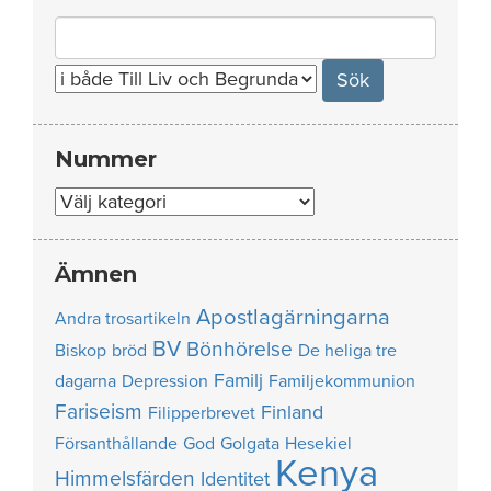
Search
for:
Nummer
Nummer
Ämnen
Apostlagärningarna
Andra trosartikeln
BV
Bönhörelse
Biskop
bröd
De heliga tre
Familj
dagarna
Depression
Familjekommunion
Fariseism
Finland
Filipperbrevet
Försanthållande
God
Golgata
Hesekiel
Kenya
Himmelsfärden
Identitet