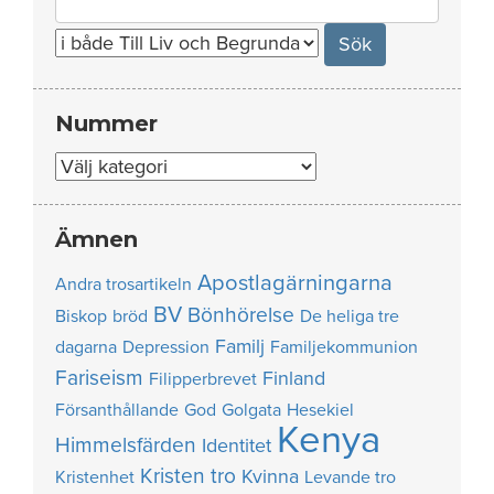
for:
Nummer
Nummer
Ämnen
Apostlagärningarna
Andra trosartikeln
BV
Bönhörelse
Biskop
bröd
De heliga tre
Familj
dagarna
Depression
Familjekommunion
Fariseism
Finland
Filipperbrevet
Försanthållande
God
Golgata
Hesekiel
Kenya
Himmelsfärden
Identitet
Kristen tro
Kvinna
Kristenhet
Levande tro