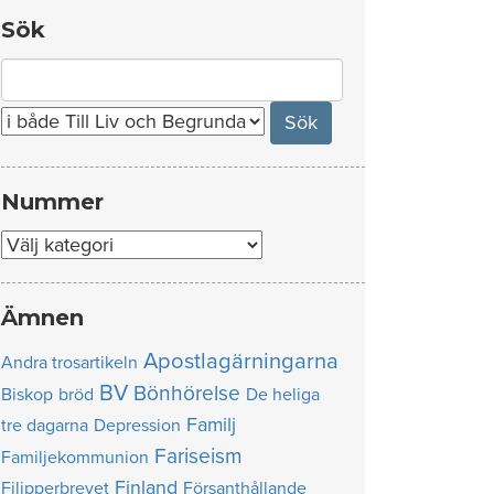
Sök
Search
for:
Nummer
Nummer
Ämnen
Apostlagärningarna
Andra trosartikeln
BV
Bönhörelse
Biskop
bröd
De heliga
Familj
tre dagarna
Depression
Fariseism
Familjekommunion
Finland
Filipperbrevet
Försanthållande