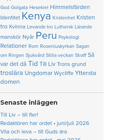
Himmelsfärden
God
Golgata
Hesekiel
Kenya
Kristen
Identitet
Kristenhet
tro
Kvinna
Levande tro
Luthersk
Lärande
Peru
manskör
Nyår
Psykologi
Relationer
Rom
Roseniuskyrkan
Sagan
Så
om Ringen
Sjukvård
Stilla veckan
Straff
Tid
var det då
Till Liv
Trons grund
troslära
Yttersta
Ungdomar
Wycliffe
domen
Senaste inläggen
Till Liv – till fler!
Redaktören har ordet • juni/juli 2026
Vila och leva – till Guds ära