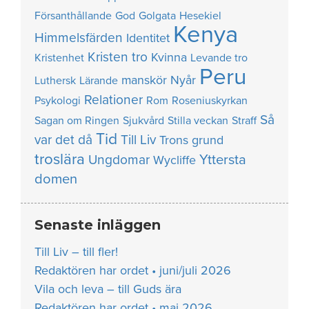
Försanthållande
God
Golgata
Hesekiel
Kenya
Himmelsfärden
Identitet
Kristen tro
Kvinna
Kristenhet
Levande tro
Peru
manskör
Nyår
Luthersk
Lärande
Relationer
Psykologi
Rom
Roseniuskyrkan
Så
Sagan om Ringen
Sjukvård
Stilla veckan
Straff
Tid
var det då
Till Liv
Trons grund
troslära
Yttersta
Ungdomar
Wycliffe
domen
Senaste inläggen
Till Liv – till fler!
Redaktören har ordet • juni/juli 2026
Vila och leva – till Guds ära
Redaktören har ordet • maj 2026