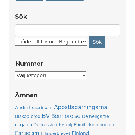
Sök
Search
for:
Nummer
Nummer
Ämnen
Apostlagärningarna
Andra trosartikeln
BV
Bönhörelse
Biskop
bröd
De heliga tre
Familj
dagarna
Depression
Familjekommunion
Fariseism
Finland
Filipperbrevet