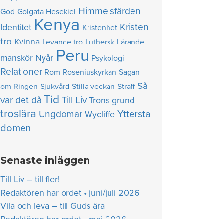
Himmelsfärden
God
Golgata
Hesekiel
Kenya
Kristen
Identitet
Kristenhet
tro
Kvinna
Levande tro
Luthersk
Lärande
Peru
manskör
Nyår
Psykologi
Relationer
Rom
Roseniuskyrkan
Sagan
Så
om Ringen
Sjukvård
Stilla veckan
Straff
Tid
var det då
Till Liv
Trons grund
troslära
Yttersta
Ungdomar
Wycliffe
domen
Senaste inläggen
Till Liv – till fler!
Redaktören har ordet • juni/juli 2026
Vila och leva – till Guds ära