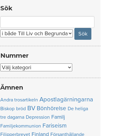
Sök
Search
for:
Nummer
Nummer
Ämnen
Apostlagärningarna
Andra trosartikeln
BV
Bönhörelse
Biskop
bröd
De heliga
Familj
tre dagarna
Depression
Fariseism
Familjekommunion
Finland
Filipperbrevet
Försanthållande