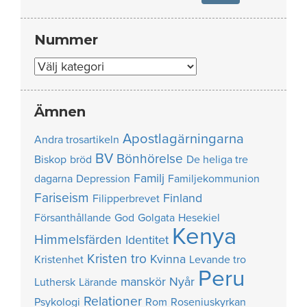
Nummer
Nummer
Ämnen
Apostlagärningarna
Andra trosartikeln
BV
Bönhörelse
Biskop
bröd
De heliga tre
Familj
dagarna
Depression
Familjekommunion
Fariseism
Finland
Filipperbrevet
Försanthållande
God
Golgata
Hesekiel
Kenya
Himmelsfärden
Identitet
Kristen tro
Kvinna
Kristenhet
Levande tro
Peru
manskör
Nyår
Luthersk
Lärande
Relationer
Psykologi
Rom
Roseniuskyrkan