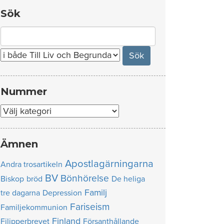
Sök
Search
for:
Nummer
Nummer
Ämnen
Apostlagärningarna
Andra trosartikeln
BV
Bönhörelse
Biskop
bröd
De heliga
Familj
tre dagarna
Depression
Fariseism
Familjekommunion
Finland
Filipperbrevet
Försanthållande