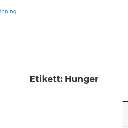
Hem
Läs
Prenumer
Etikett:
Hunger