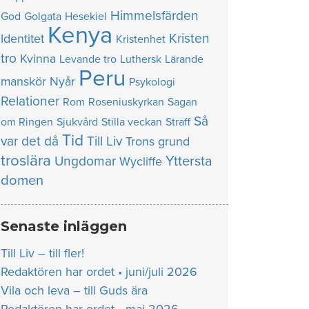
Himmelsfärden
God
Golgata
Hesekiel
Kenya
Kristen
Identitet
Kristenhet
tro
Kvinna
Levande tro
Luthersk
Lärande
Peru
manskör
Nyår
Psykologi
Relationer
Rom
Roseniuskyrkan
Sagan
Så
om Ringen
Sjukvård
Stilla veckan
Straff
Tid
var det då
Till Liv
Trons grund
troslära
Yttersta
Ungdomar
Wycliffe
domen
Senaste inläggen
Till Liv – till fler!
Redaktören har ordet • juni/juli 2026
Vila och leva – till Guds ära