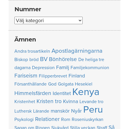
Nummer
Nummer
Ämnen
Apostlagärningarna
Andra trosartikeln
BV
Bönhörelse
Biskop
bröd
De heliga tre
Familj
dagarna
Depression
Familjekommunion
Fariseism
Finland
Filipperbrevet
Försanthållande
God
Golgata
Hesekiel
Kenya
Himmelsfärden
Identitet
Kristen tro
Kvinna
Kristenhet
Levande tro
Peru
manskör
Nyår
Luthersk
Lärande
Relationer
Psykologi
Rom
Roseniuskyrkan
Så
Sagan om Ringen
Sjukvård
Stilla veckan
Straff