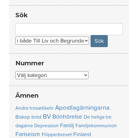
Sök
Search
for:
Nummer
Nummer
Ämnen
Apostlagärningarna
Andra trosartikeln
BV
Bönhörelse
Biskop
bröd
De heliga tre
Familj
dagarna
Depression
Familjekommunion
Fariseism
Finland
Filipperbrevet