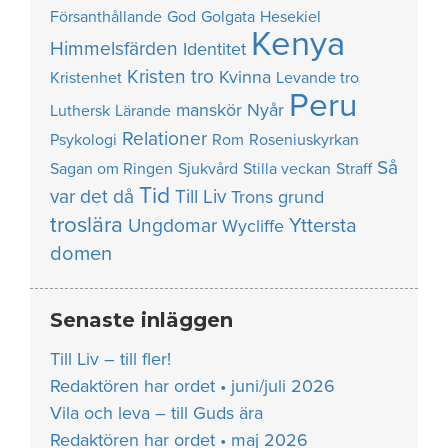
Försanthållande
God
Golgata
Hesekiel
Kenya
Himmelsfärden
Identitet
Kristen tro
Kvinna
Kristenhet
Levande tro
Peru
manskör
Nyår
Luthersk
Lärande
Relationer
Psykologi
Rom
Roseniuskyrkan
Så
Sagan om Ringen
Sjukvård
Stilla veckan
Straff
Tid
var det då
Till Liv
Trons grund
troslära
Yttersta
Ungdomar
Wycliffe
domen
Senaste inläggen
Till Liv – till fler!
Redaktören har ordet • juni/juli 2026
Vila och leva – till Guds ära
Redaktören har ordet • maj 2026