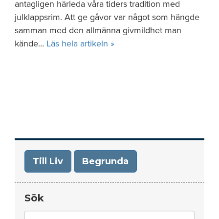
antagligen härleda våra tiders tradition med
julklappsrim. Att ge gåvor var något som hängde
samman med den allmänna givmildhet man
kände…
Läs hela artikeln »
Till Liv
Begrunda
Sök
Search