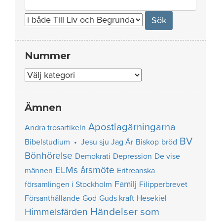
for:
Nummer
Nummer
Ämnen
Apostlagärningarna
Andra trosartikeln
BV
Bibelstudium • Jesu sju Jag Är
Biskop
bröd
Bönhörelse
Demokrati
Depression
De vise
ELMs årsmöte
männen
Eritreanska
Familj
församlingen i Stockholm
Filipperbrevet
Försanthållande
God
Guds kraft
Hesekiel
Händelser som
Himmelsfärden