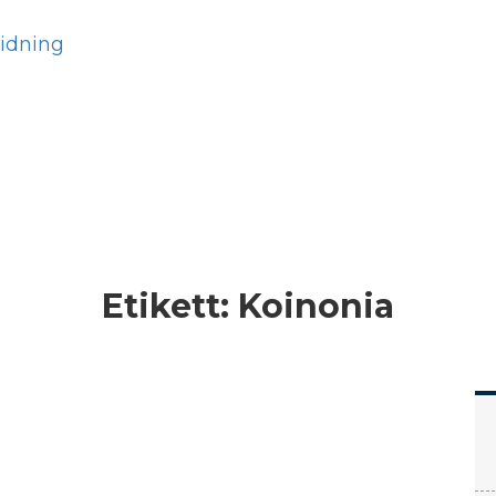
Hem
Läs
Prenumer
Etikett:
Koinonia