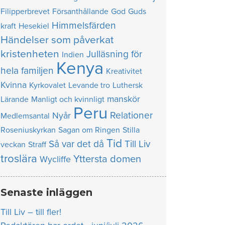
Filipperbrevet
Försanthållande
God
Guds
Himmelsfärden
kraft
Hesekiel
Händelser som påverkat
kristenheten
Julläsning för
Indien
Kenya
hela familjen
Kreativitet
Kvinna
Kyrkovalet
Levande tro
Luthersk
manskör
Lärande
Manligt och kvinnligt
Peru
Relationer
Nyår
Medlemsantal
Roseniuskyrkan
Sagan om Ringen
Stilla
Tid
Så var det då
Till Liv
veckan
Straff
troslära
Yttersta domen
Wycliffe
Senaste inläggen
Till Liv – till fler!