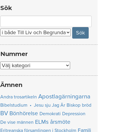
Sök
Search
for:
Nummer
Nummer
Ämnen
Apostlagärningarna
Andra trosartikeln
Bibelstudium • Jesu sju Jag Är
Biskop
bröd
BV
Bönhörelse
Demokrati
Depression
ELMs årsmöte
De vise männen
Familj
Eritreanska församlingen i Stockholm