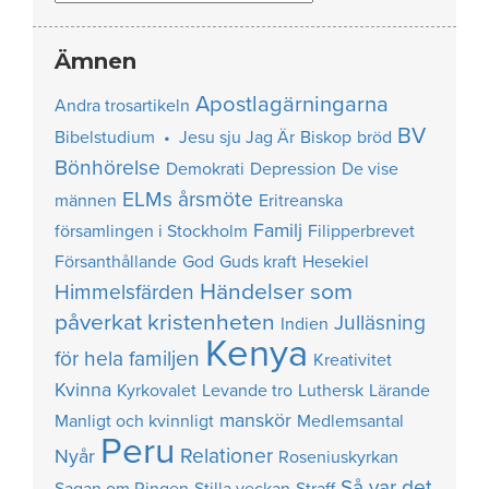
Ämnen
Apostlagärningarna
Andra trosartikeln
BV
Bibelstudium • Jesu sju Jag Är
Biskop
bröd
Bönhörelse
Demokrati
Depression
De vise
ELMs årsmöte
männen
Eritreanska
Familj
församlingen i Stockholm
Filipperbrevet
Försanthållande
God
Guds kraft
Hesekiel
Händelser som
Himmelsfärden
påverkat kristenheten
Julläsning
Indien
Kenya
för hela familjen
Kreativitet
Kvinna
Kyrkovalet
Levande tro
Luthersk
Lärande
manskör
Manligt och kvinnligt
Medlemsantal
Peru
Relationer
Nyår
Roseniuskyrkan
Så var det