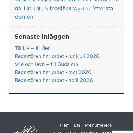
Sagan om Ringen
Stilla veckan
Straff
Tid
troslära
Yttersta
då
Till Liv
Wycliffe
domen
Senaste inläggen
Till Liv – till fler!
Redaktören har ordet • juni/juli 2026
Vila och leva – till Guds ära
Redaktören har ordet • maj 2026
Redaktören har ordet • april 2026
Hem
Läs
Prenumerera