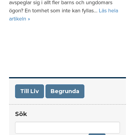
avspeglar sig i allt fler barns och ungdomars
ögon? En tomhet som inte kan fyllas…
Läs hela
artikeln »
Till Liv
Begrunda
Sök
Search
for: