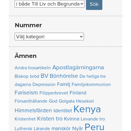
Nummer
Nummer
Ämnen
Apostlagärningarna
Andra trosartikeln
BV
Bönhörelse
Biskop
bröd
De heliga tre
Familj
dagarna
Depression
Familjekommunion
Fariseism
Finland
Filipperbrevet
Försanthållande
God
Golgata
Hesekiel
Kenya
Himmelsfärden
Identitet
Kristen tro
Kvinna
Kristenhet
Levande tro
Peru
manskör
Nyår
Luthersk
Lärande