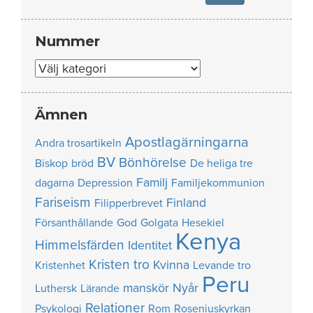
Nummer
Nummer
Ämnen
Apostlagärningarna
Andra trosartikeln
BV
Bönhörelse
Biskop
bröd
De heliga tre
Familj
dagarna
Depression
Familjekommunion
Fariseism
Finland
Filipperbrevet
Försanthållande
God
Golgata
Hesekiel
Kenya
Himmelsfärden
Identitet
Kristen tro
Kvinna
Kristenhet
Levande tro
Peru
manskör
Nyår
Luthersk
Lärande
Relationer
Psykologi
Rom
Roseniuskyrkan