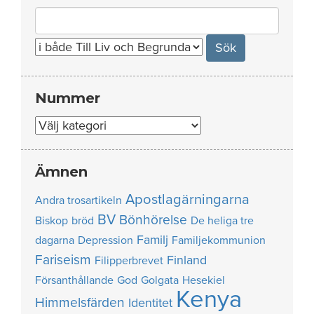
Search
for:
Nummer
Nummer
Ämnen
Apostlagärningarna
Andra trosartikeln
BV
Bönhörelse
Biskop
bröd
De heliga tre
Familj
dagarna
Depression
Familjekommunion
Fariseism
Finland
Filipperbrevet
Försanthållande
God
Golgata
Hesekiel
Kenya
Himmelsfärden
Identitet