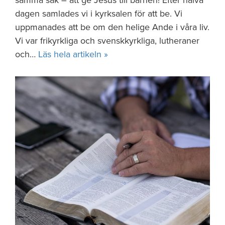
samma sak – att ge Jesus till barnen! Efter halva
dagen samlades vi i kyrksalen för att be. Vi
uppmanades att be om den helige Ande i våra liv.
Vi var frikyrkliga och svenskkyrkliga, lutheraner
och…
Läs hela artikeln »