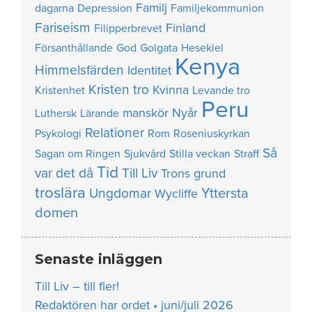
Familj
dagarna
Depression
Familjekommunion
Fariseism
Finland
Filipperbrevet
Försanthållande
God
Golgata
Hesekiel
Kenya
Himmelsfärden
Identitet
Kristen tro
Kvinna
Kristenhet
Levande tro
Peru
manskör
Nyår
Luthersk
Lärande
Relationer
Psykologi
Rom
Roseniuskyrkan
Så
Sagan om Ringen
Sjukvård
Stilla veckan
Straff
Tid
var det då
Till Liv
Trons grund
troslära
Yttersta
Ungdomar
Wycliffe
domen
Senaste inläggen
Till Liv – till fler!
Redaktören har ordet • juni/juli 2026