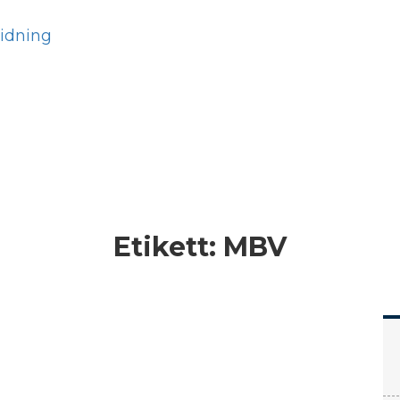
Hem
Läs
Prenumer
Etikett:
MBV