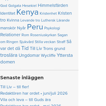
Himmelsfärden
God
Golgata
Hesekiel
Kenya
Kristen
Identitet
Kristenhet
tro
Kvinna
Levande tro
Luthersk
Lärande
Peru
manskör
Nyår
Psykologi
Relationer
Rom
Roseniuskyrkan
Sagan
Så
om Ringen
Sjukvård
Stilla veckan
Straff
Tid
var det då
Till Liv
Trons grund
troslära
Yttersta
Ungdomar
Wycliffe
domen
Senaste inläggen
Till Liv – till fler!
Redaktören har ordet • juni/juli 2026
Vila och leva – till Guds ära