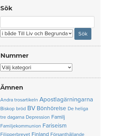
Sök
Search
for:
Nummer
Nummer
Ämnen
Apostlagärningarna
Andra trosartikeln
BV
Bönhörelse
Biskop
bröd
De heliga
Familj
tre dagarna
Depression
Fariseism
Familjekommunion
Finland
Filipperbrevet
Försanthållande