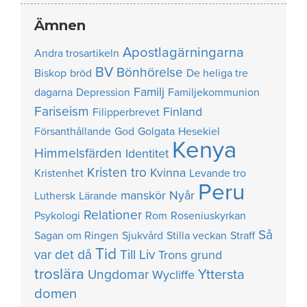
Ämnen
Apostlagärningarna
Andra trosartikeln
BV
Bönhörelse
Biskop
bröd
De heliga tre
Familj
dagarna
Depression
Familjekommunion
Fariseism
Finland
Filipperbrevet
Försanthållande
God
Golgata
Hesekiel
Kenya
Himmelsfärden
Identitet
Kristen tro
Kvinna
Kristenhet
Levande tro
Peru
manskör
Nyår
Luthersk
Lärande
Relationer
Psykologi
Rom
Roseniuskyrkan
Så
Sagan om Ringen
Sjukvård
Stilla veckan
Straff
Tid
var det då
Till Liv
Trons grund
troslära
Yttersta
Ungdomar
Wycliffe
domen