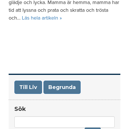
glädje och lycka. Mamma är hemma, mamma har
tid att lyssna och prata och skratta och trösta
och…
Läs hela artikeln »
Till Liv
Begrunda
Sök
Search
for: