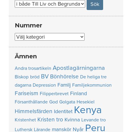
Nummer
Nummer
Ämnen
Apostlagärningarna
Andra trosartikeln
BV
Bönhörelse
Biskop
bröd
De heliga tre
Familj
dagarna
Depression
Familjekommunion
Fariseism
Finland
Filipperbrevet
Försanthållande
God
Golgata
Hesekiel
Kenya
Himmelsfärden
Identitet
Kristen tro
Kvinna
Kristenhet
Levande tro
Peru
manskör
Nyår
Luthersk
Lärande