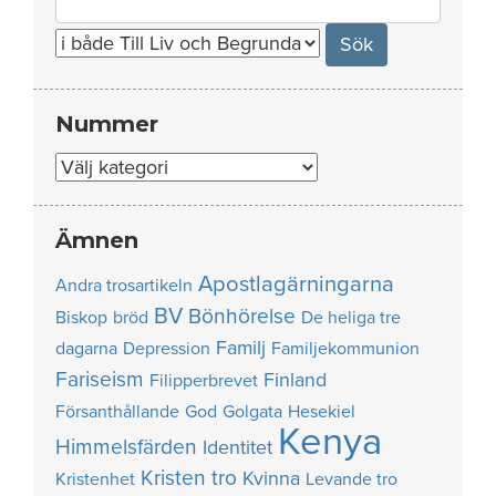
for:
Nummer
Nummer
Ämnen
Apostlagärningarna
Andra trosartikeln
BV
Bönhörelse
Biskop
bröd
De heliga tre
Familj
dagarna
Depression
Familjekommunion
Fariseism
Finland
Filipperbrevet
Försanthållande
God
Golgata
Hesekiel
Kenya
Himmelsfärden
Identitet
Kristen tro
Kvinna
Kristenhet
Levande tro