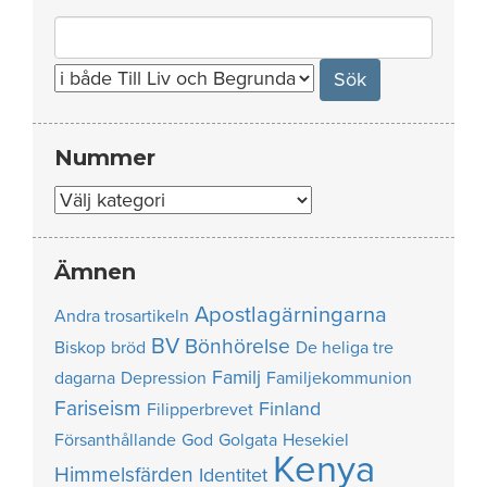
Search
for:
Nummer
Nummer
Ämnen
Apostlagärningarna
Andra trosartikeln
BV
Bönhörelse
Biskop
bröd
De heliga tre
Familj
dagarna
Depression
Familjekommunion
Fariseism
Finland
Filipperbrevet
Försanthållande
God
Golgata
Hesekiel
Kenya
Himmelsfärden
Identitet