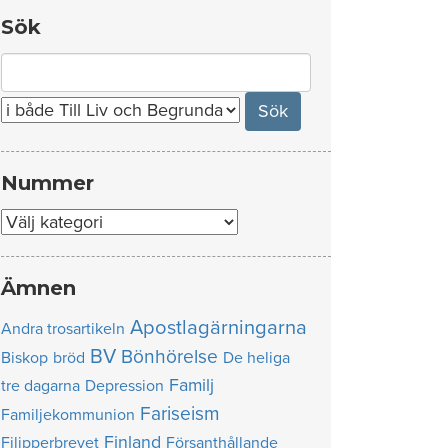
Sök
Search
for:
Nummer
Nummer
Ämnen
Apostlagärningarna
Andra trosartikeln
BV
Bönhörelse
Biskop
bröd
De heliga
Familj
tre dagarna
Depression
Fariseism
Familjekommunion
Finland
Filipperbrevet
Försanthållande