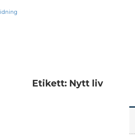
Hem
Läs
Prenumer
Etikett:
Nytt liv