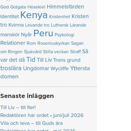
Himmelsfärden
God
Golgata
Hesekiel
Kenya
Kristen
Identitet
Kristenhet
tro
Kvinna
Levande tro
Luthersk
Lärande
Peru
manskör
Nyår
Psykologi
Relationer
Rom
Roseniuskyrkan
Sagan
Så
om Ringen
Sjukvård
Stilla veckan
Straff
Tid
var det då
Till Liv
Trons grund
troslära
Yttersta
Ungdomar
Wycliffe
domen
Senaste inläggen
Till Liv – till fler!
Redaktören har ordet • juni/juli 2026
Vila och leva – till Guds ära