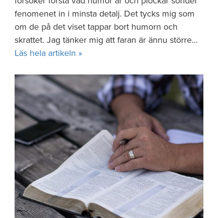
försöker förstå vad humor är och plockar sönder
fenomenet in i minsta detalj. Det tycks mig som
om de på det viset tappar bort humorn och
skrattet. Jag tänker mig att faran är ännu större…
Läs hela artikeln »