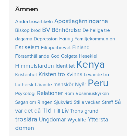
Ämnen
Apostlagärningarna
Andra trosartikeln
BV
Bönhörelse
Biskop
bröd
De heliga tre
Familj
dagarna
Depression
Familjekommunion
Fariseism
Finland
Filipperbrevet
Försanthållande
God
Golgata
Hesekiel
Kenya
Himmelsfärden
Identitet
Kristen tro
Kvinna
Kristenhet
Levande tro
Peru
manskör
Nyår
Luthersk
Lärande
Relationer
Psykologi
Rom
Roseniuskyrkan
Så
Sagan om Ringen
Sjukvård
Stilla veckan
Straff
Tid
var det då
Till Liv
Trons grund
troslära
Yttersta
Ungdomar
Wycliffe
domen