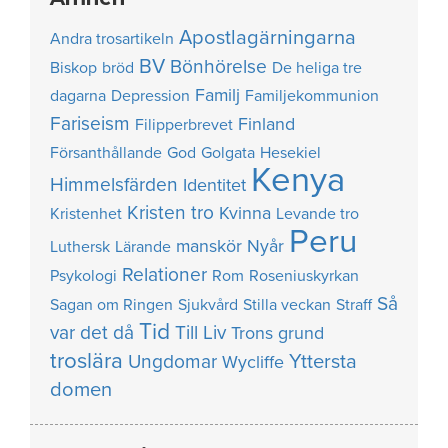
Apostlagärningarna
Andra trosartikeln
BV
Bönhörelse
Biskop
bröd
De heliga tre
Familj
dagarna
Depression
Familjekommunion
Fariseism
Finland
Filipperbrevet
Försanthållande
God
Golgata
Hesekiel
Kenya
Himmelsfärden
Identitet
Kristen tro
Kvinna
Kristenhet
Levande tro
Peru
manskör
Nyår
Luthersk
Lärande
Relationer
Psykologi
Rom
Roseniuskyrkan
Så
Sagan om Ringen
Sjukvård
Stilla veckan
Straff
Tid
var det då
Till Liv
Trons grund
troslära
Yttersta
Ungdomar
Wycliffe
domen