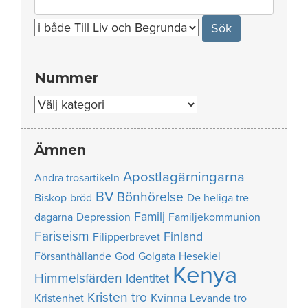
for:
Nummer
Nummer
Ämnen
Apostlagärningarna
Andra trosartikeln
BV
Bönhörelse
Biskop
bröd
De heliga tre
Familj
dagarna
Depression
Familjekommunion
Fariseism
Finland
Filipperbrevet
Försanthållande
God
Golgata
Hesekiel
Kenya
Himmelsfärden
Identitet
Kristen tro
Kvinna
Kristenhet
Levande tro