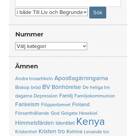
for:
Nummer
Nummer
Ämnen
Apostlagärningarna
Andra trosartikeln
BV
Bönhörelse
Biskop
bröd
De heliga tre
Familj
dagarna
Depression
Familjekommunion
Fariseism
Finland
Filipperbrevet
Försanthållande
God
Golgata
Hesekiel
Kenya
Himmelsfärden
Identitet
Kristen tro
Kvinna
Kristenhet
Levande tro